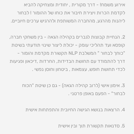
אירוע משמח! - דרך מקורית , יחודית ומצחיקה להביא
לקדמת הכרות ויצירת חיבור את כוחו של ההומור ! לבחור
ליהנות מהרגע, מהחברה המשותפת ולהרגיש ערכים חיוביים.
2. הנחיית קבוצות לגברים בקהילה הגאה - בין משחקי חברה,
קופסא ועד תהליכי עומק - יכולת ליצור שינוי תודעתי בשיטת
"כוחך לבחור " המשלבת NLP תקשורת מקדמת והומור -
דרך להתמודד עם תחושת הבדידות, החרדות ,דיכאון ופגיעות
לכדי תחושת חופש, עצמאות , ביטחון וחוסן נפשי .
3. אימון אישי (לרוב קהילה הגאה) - גם כן שיטת "הכוח
לבחור" - הפעם באופן פרטני .
4. הרצאות בנושא הגישה החיובית והתפתחות אישית
5. סדנאות תקשורת תוך ובין אישית