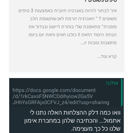
איך לבחור להיות באנרגיה חיובית באמצעות 3 טיפים
פשוטים ? " האנרגיה זורמת לאן שתשומת הלב
מופנית" מתאמנת שלי בוחרת ליישם ובגדול את
הנחת היסוד הזאת !! כולנו חווים וחוות יום ביומו
מחשבות טובות יו...
קרא עוד...