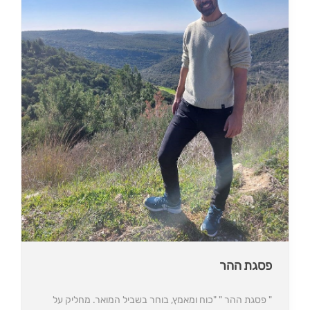
פסגת ההר
" פסגת ההר " "כוח ומאמץ, בוחר בשביל המואר. מחליק על