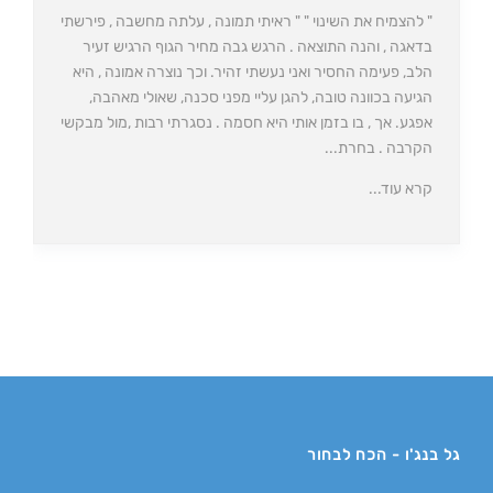
" להצמיח את השינוי " " ראיתי תמונה , עלתה מחשבה , פירשתי
בדאגה , והנה התוצאה . הרגש גבה מחיר הגוף הרגיש זעיר
הלב, פעימה החסיר ואני נעשתי זהיר. וכך נוצרה אמונה , היא
הגיעה בכוונה טובה, להגן עליי מפני סכנה, שאולי מאהבה,
אפגע. אך , בו בזמן אותי היא חסמה . נסגרתי רבות ,מול מבקשי
הקרבה . בחרת...
קרא עוד...
גל בנג'ו - הכח לבחור