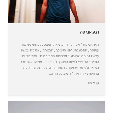
רגע אני פה
רגע ,אני פה ", אמרתי . הרמתי את המבט , לקחתי נשימה
עמוקה , התכוננתי. "אני חייב לך , הבטחתי , אני פה עכשיו ,
עכשיו זה מה שקובע ." זיכרונות רצות במוחי , חיוך מבויש
התיישב על פניי, לפתע הצטרף לו הצחוק , משהו משתחרר
בעיניי . ולפתע , שתיקה , דממה. החלה לה, צצה , דמעה .
בדחיפות - הוראתי " חשוב על החיו...
קרא עוד...