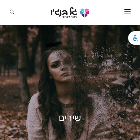
סמארט דייט
ראשי
מידע
סדנאות
המלצות
סדנאות לגברים גאים
סרטונים
שירים
מאמרים
שירים